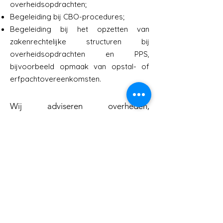
overheidsopdrachten;
Begeleiding bij CBO-procedures;
Begeleiding bij het opzetten van
zakenrechtelijke structuren bij
overheidsopdrachten en PPS,
bijvoorbeeld opmaak van opstal- of
erfpachtovereenkomsten.
Wij adviseren overheden,
overheidsinstanties, architecten,
aannemers, bouwpromotoren,
grondeigenaars, leveranciers en
producenten zowel bij in het kader
van de gunning van de opdracht als
bij de uitvoering van de opdracht
(voor zowel werken, diensten als
leveringen).